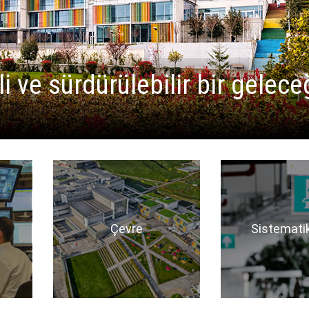
 ve sürdürülebilir bir gelece
Çevre
Sistemati