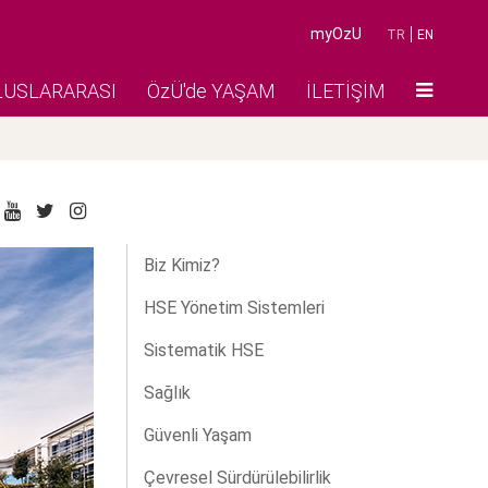
myOzU
TR
EN
LUSLARARASI
ÖzÜ'de YAŞAM
İLETİŞİM
Biz Kimiz?
HSE Yönetim Sistemleri
Sistematik HSE
Sağlık
Güvenli Yaşam
Çevresel Sürdürülebilirlik