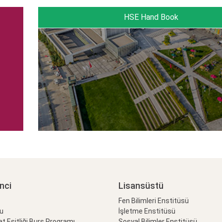
HSE Hand Book
nci
Lisansüstü
Fen Bilimleri Enstitüsü
lu
İşletme Enstitüsü
at Eşitliği Burs Programı
Sosyal Bilimler Enstitüsü