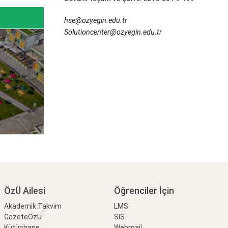
hse@ozyegin.edu.tr
Solutioncenter@ozyegin.edu.tr
ÖzÜ Ailesi
Öğrenciler İçin
Akademik Takvim
LMS
GazeteÖzÜ
SIS
Kütüphane
Webmail