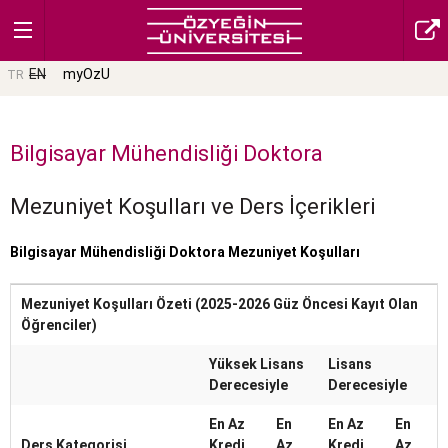
EN
myOzU
TR
Bilgisayar Mühendisliği Doktora
Mezuniyet Koşulları ve Ders İçerikleri
Bilgisayar Mühendisliği Doktora Mezuniyet Koşulları
Mezuniyet Koşulları Özeti (2025-2026 Güz Öncesi Kayıt Olan
Öğrenciler)
Yüksek Lisans
Lisans
Derecesiyle
Derecesiyle
En Az
En
En Az
En
Ders Kategorisi
Kredi
Az
Kredi
Az