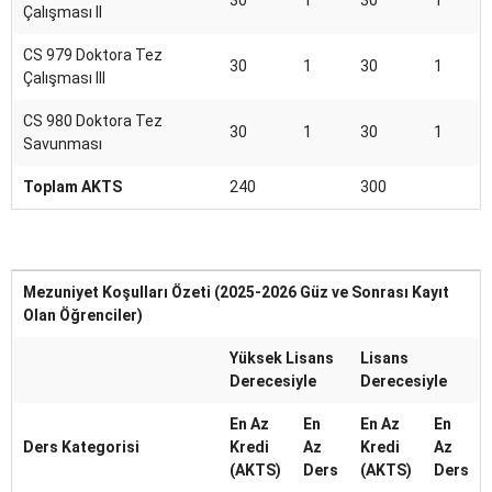
30
1
30
1
Çalışması II
CS 979 Doktora Tez
30
1
30
1
Çalışması III
CS 980 Doktora Tez
30
1
30
1
Savunması
Toplam AKTS
240
300
Mezuniyet Koşulları Özeti (2025-2026 Güz ve Sonrası Kayıt
Olan Öğrenciler)
Yüksek Lisans
Lisans
Derecesiyle
Derecesiyle
En Az
En
En Az
En
Ders Kategorisi
Kredi
Az
Kredi
Az
(AKTS)
Ders
(AKTS)
Ders