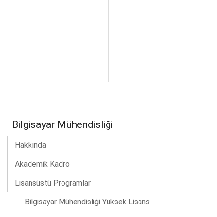
dikkate alınan dergiler
arasında yer alması
gerekir. Bu listede yer
almayan dergiler yalnızca
Enstitü Müdürü’nün yazılı
onayı ile istisnai olarak
kabul edilebilir.
Bilgisayar Mühendisliği
Hakkında
Akademik Kadro
Lisansüstü Programlar
Bilgisayar Mühendisliği Yüksek Lisans