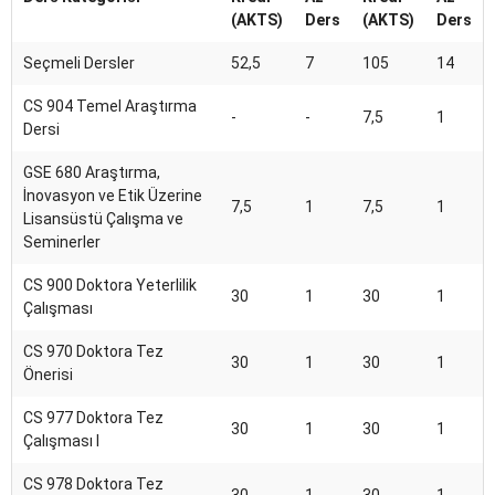
(AKTS)
Ders
(AKTS)
Ders
Seçmeli Dersler
52,5
7
105
14
CS 904 Temel Araştırma
-
-
7,5
1
Dersi
GSE 680 Araştırma,
İnovasyon ve Etik Üzerine
7,5
1
7,5
1
Lisansüstü Çalışma ve
Seminerler
CS 900 Doktora Yeterlilik
30
1
30
1
Çalışması
CS 970 Doktora Tez
30
1
30
1
Önerisi
CS 977 Doktora Tez
30
1
30
1
Çalışması I
CS 978 Doktora Tez