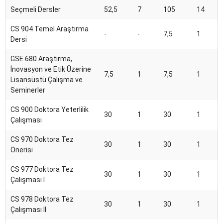
Seçmeli Dersler
52,5
7
105
14
CS 904 Temel Araştırma
-
-
7,5
1
Dersi
GSE 680 Araştırma,
İnovasyon ve Etik Üzerine
7,5
1
7,5
1
Lisansüstü Çalışma ve
Seminerler
CS 900 Doktora Yeterlilik
30
1
30
1
Çalışması
CS 970 Doktora Tez
30
1
30
1
Önerisi
CS 977 Doktora Tez
30
1
30
1
Çalışması I
CS 978 Doktora Tez
30
1
30
1
Çalışması II