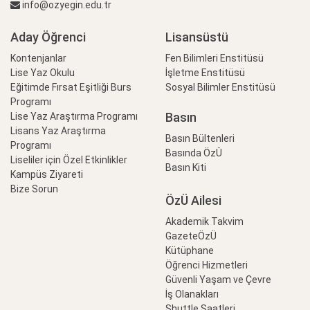
info@ozyegin.edu.tr
Aday Öğrenci
Lisansüstü
Kontenjanlar
Fen Bilimleri Enstitüsü
Lise Yaz Okulu
İşletme Enstitüsü
Eğitimde Fırsat Eşitliği Burs
Sosyal Bilimler Enstitüsü
Programı
Basın
Lise Yaz Araştırma Programı
Lisans Yaz Araştırma
Basın Bültenleri
Programı
Basında ÖzÜ
Liseliler için Özel Etkinlikler
Basın Kiti
Kampüs Ziyareti
Bize Sorun
ÖzÜ Ailesi
Akademik Takvim
GazeteÖzÜ
Kütüphane
Öğrenci Hizmetleri
Güvenli Yaşam ve Çevre
İş Olanakları
Shuttle Saatleri