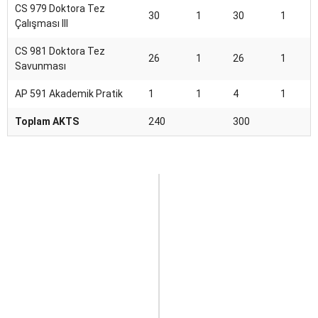
CS 979 Doktora Tez
30
1
30
1
Çalışması III
CS 981 Doktora Tez
26
1
26
1
Savunması
AP 591 Akademik Pratik
1
1
4
1
Toplam AKTS
240
300
DOKTORA
PROGRAMLARI
YAYIN
KOŞULLARI
a)
WoS
SCIE/SSCI
kapsamında