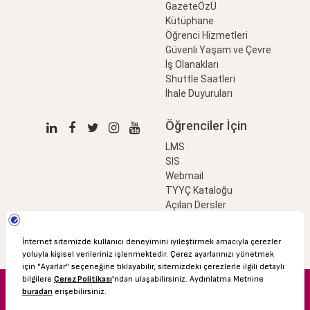
GazeteÖzÜ
Kütüphane
Öğrenci Hizmetleri
Güvenli Yaşam ve Çevre
İş Olanakları
Shuttle Saatleri
İhale Duyuruları
Öğrenciler İçin
LMS
SIS
Webmail
TYYÇ Kataloğu
Açılan Dersler
LinkProfessional
e-Ödeme
© 2016 Özyeğin Üniversitesi