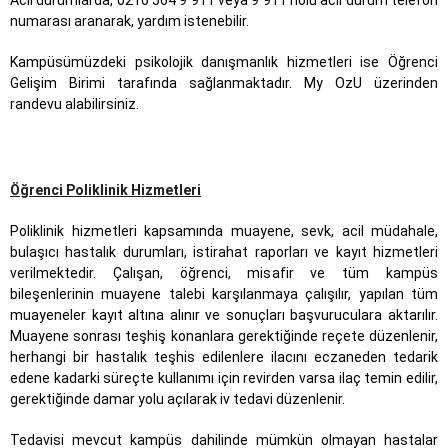
Acil durumlarda, 0216 564 9 911 veya 9 911 nolu acil durum telefon
numarası aranarak, yardım istenebilir.
Kampüsümüzdeki psikolojik danışmanlık hizmetleri ise Öğrenci
Gelişim Birimi tarafında sağlanmaktadır. My OzU üzerinden
randevu alabilirsiniz.
Öğrenci Poliklinik Hizmetleri
Poliklinik hizmetleri kapsamında muayene, sevk, acil müdahale,
bulaşıcı hastalık durumları, istirahat raporları ve kayıt hizmetleri
verilmektedir. Çalışan, öğrenci, misafir ve tüm kampüs
bileşenlerinin muayene talebi karşılanmaya çalışılır, yapılan tüm
muayeneler kayıt altına alınır ve sonuçları başvuruculara aktarılır.
Muayene sonrası teşhiş konanlara gerektiğinde reçete düzenlenir,
herhangi bir hastalık teşhis edilenlere ilacını eczaneden tedarik
edene kadarki süreçte kullanımı için revirden varsa ilaç temin edilir,
gerektiğinde damar yolu açılarak iv tedavi düzenlenir.
Tedavisi mevcut kampüs dahilinde mümkün olmayan hastalar