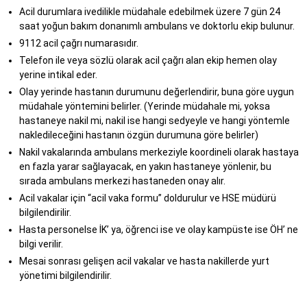
Acil durumlara ivedilikle müdahale edebilmek üzere 7 gün 24
saat yoğun bakım donanımlı ambulans ve doktorlu ekip bulunur.
9112 acil çağrı numarasıdır.
Telefon ile veya sözlü olarak acil çağrı alan ekip hemen olay
yerine intikal eder.
Olay yerinde hastanın durumunu değerlendirir, buna göre uygun
müdahale yöntemini belirler. (Yerinde müdahale mi, yoksa
hastaneye nakil mi, nakil ise hangi sedyeyle ve hangi yöntemle
nakledileceğini hastanın özgün durumuna göre belirler)
Nakil vakalarında ambulans merkeziyle koordineli olarak hastaya
en fazla yarar sağlayacak, en yakın hastaneye yönlenir, bu
sırada ambulans merkezi hastaneden onay alır.
Acil vakalar için “acil vaka formu” doldurulur ve HSE müdürü
bilgilendirilir.
Hasta personelse İK’ ya, öğrenci ise ve olay kampüste ise ÖH’ ne
bilgi verilir.
Mesai sonrası gelişen acil vakalar ve hasta nakillerde yurt
yönetimi bilgilendirilir.