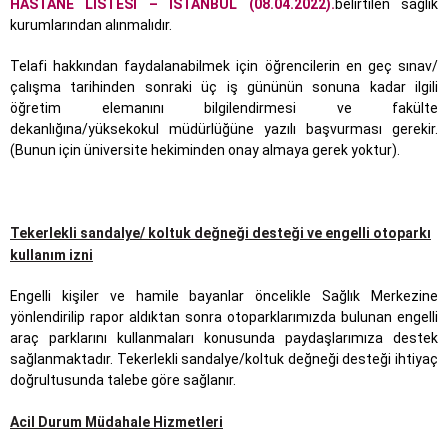
HASTANE LİSTESİ – İSTANBUL (08.04.2022).
belirtilen sağlık
kurumlarından alınmalıdır.
Telafi hakkından faydalanabilmek için öğrencilerin en geç sınav/
çalışma tarihinden sonraki üç iş gününün sonuna kadar ilgili
öğretim elemanını bilgilendirmesi ve fakülte
dekanlığına/yüksekokul müdürlüğüne yazılı başvurması gerekir.
(Bunun için üniversite hekiminden onay almaya gerek yoktur).
Tekerlekli sandalye/ koltuk değneği desteği ve engelli otoparkı
kullanım izni
Engelli kişiler ve hamile bayanlar öncelikle Sağlık Merkezine
yönlendirilip rapor aldıktan sonra otoparklarımızda bulunan engelli
araç parklarını kullanmaları konusunda paydaşlarımıza destek
sağlanmaktadır. Tekerlekli sandalye/koltuk değneği desteği ihtiyaç
doğrultusunda talebe göre sağlanır.
Acil Durum Müdahale Hizmetleri