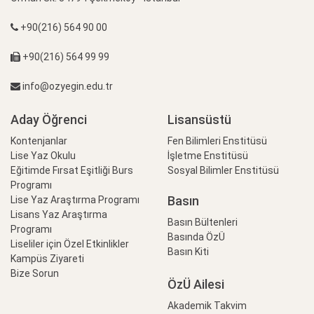
+90(216) 564 90 00
+90(216) 564 99 99
info@ozyegin.edu.tr
Aday Öğrenci
Lisansüstü
Kontenjanlar
Fen Bilimleri Enstitüsü
Lise Yaz Okulu
İşletme Enstitüsü
Eğitimde Fırsat Eşitliği Burs
Sosyal Bilimler Enstitüsü
Programı
Basın
Lise Yaz Araştırma Programı
Lisans Yaz Araştırma
Basın Bültenleri
Programı
Basında ÖzÜ
Liseliler için Özel Etkinlikler
Basın Kiti
Kampüs Ziyareti
Bize Sorun
ÖzÜ Ailesi
Akademik Takvim